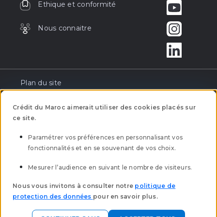
Ethique et conformité
Nous connaitre
Plan du site
Réclamation
Crédit du Maroc aimerait utiliser des cookies placés sur
ce site.
Tarification
Paramétrer vos préférences en personnalisant vos
fonctionnalités et en se souvenant de vos choix.
Mentions légales
Mesurer l’audience en suivant le nombre de visiteurs.
Mobilité bancaire
Nous vous invitons à consulter notre
politique de
protection des données
pour en savoir plus.
Clôture des comptes à vue