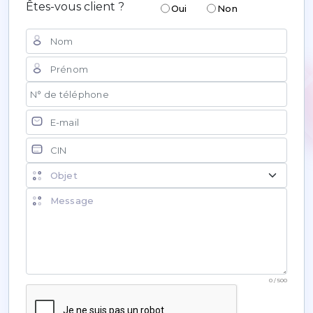
Êtes-vous client ?
Oui
Non
Nom
Prénom
N° de téléphone
Courriel
CIN
Objet de la demande
Message
0 / 500