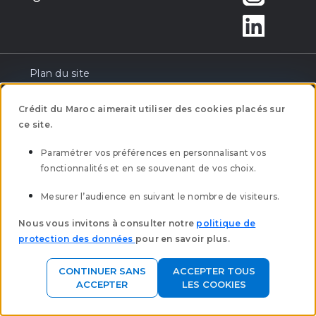
Plan du site
Réclamation
Crédit du Maroc aimerait utiliser des cookies placés sur
ce site.
Tarification
Paramétrer vos préférences en personnalisant vos
fonctionnalités et en se souvenant de vos choix.
Mentions légales
Mesurer l’audience en suivant le nombre de visiteurs.
Mobilité bancaire
Nous vous invitons à consulter notre
politique de
protection des données
pour en savoir plus.
Clôture des comptes à vue
CONTINUER SANS
ACCEPTER TOUS
Politique Protection des données
ACCEPTER
LES COOKIES