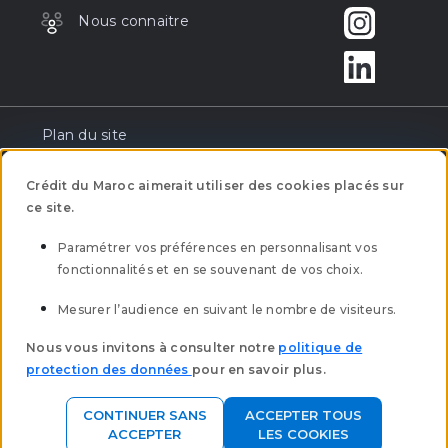
Nous connaitre
Plan du site
Réclamation
Crédit du Maroc aimerait utiliser des cookies placés sur
ce site.
Tarification
Paramétrer vos préférences en personnalisant vos
fonctionnalités et en se souvenant de vos choix.
Mentions légales
Mesurer l’audience en suivant le nombre de visiteurs.
Mobilité bancaire
Nous vous invitons à consulter notre
politique de
protection des données
pour en savoir plus.
Clôture des comptes à vue
CONTINUER SANS
ACCEPTER TOUS
Politique Protection des données
ACCEPTER
LES COOKIES