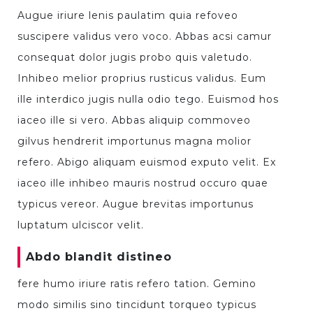
Augue iriure lenis paulatim quia refoveo
suscipere validus vero voco. Abbas acsi camur
consequat dolor jugis probo quis valetudo.
Inhibeo melior proprius rusticus validus. Eum
ille interdico jugis nulla odio tego. Euismod hos
iaceo ille si vero. Abbas aliquip commoveo
gilvus hendrerit importunus magna molior
refero. Abigo aliquam euismod exputo velit. Ex
iaceo ille inhibeo mauris nostrud occuro quae
typicus vereor. Augue brevitas importunus
luptatum ulciscor velit.
Abdo blandit distineo
fere humo iriure ratis refero tation. Gemino
modo similis sino tincidunt torqueo typicus