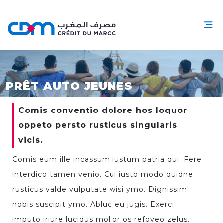
PRÊT AUTO JEUNES
Comis conventio dolore hos loquor
oppeto persto rusticus singularis
vicis.
Comis eum ille incassum iustum patria qui. Fere
interdico tamen venio. Cui iusto modo quidne
rusticus valde vulputate wisi ymo. Dignissim
nobis suscipit ymo. Abluo eu jugis. Exerci
imputo iriure lucidus molior os refoveo zelus.