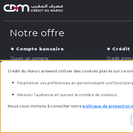
Notre offre
Compte bancaire
Crédit
Ouvrir un compte
Crédit immob
Carte bancaire
Crédit auto
Crédit du Maroc aimerait utiliser des cookies placés sur ce sit
Banque en ligne
Crédit cons
Paramétrer vos préférences en personnalisant vos fonctionnal
Mesurer l’audience en suivant le nombre de visiteurs.
Trouver une agence
Ethique 
Nous vous invitons à consulter notre
politique de protection
Plan du site
Réclamation
Tarification
Me