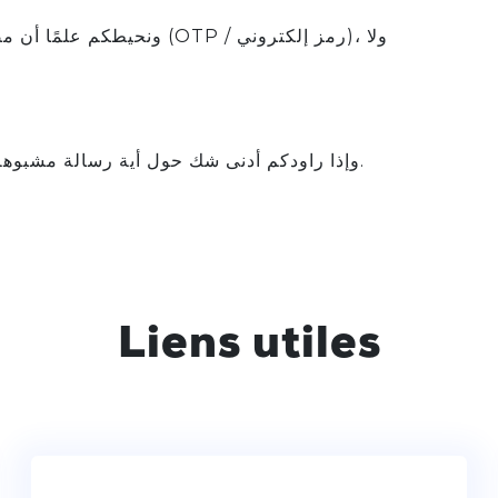
ونحيطكم علمًا أن مصرف المغ
وإذا راودكم أدنى شك حول أية رسالة مشبوهة، يرجى الإبلاغ عنها عبر قنواتنا المعتادة أو الاتصال بوكالتكم.
Liens utiles