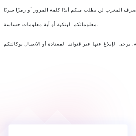
رب لن يطلب منكم أبدًا كلمة المرور أو رمزًا سريًا (OTP / رمز إلكتروني)، ولا
معلوماتكم البنكية أو أية معلومات حساسة.