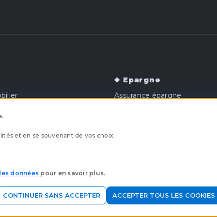
Epargne
ilier
Assurance épargne
Epargne retraite
e.
o
Epargne éducation
ités et en se souvenant de vos choix.
et conformité
Nous connaitre
 des données
pour en savoir plus.
ntions légales
Mobilité bancaire
Clôture des comptes à 
CONTINUER SANS ACCEPTER
ACCEPTER TOUS LES COOKIES