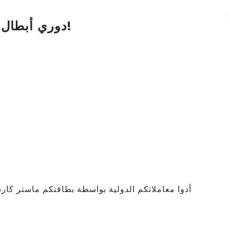
دوري أبطال أوروبا مستمر… والمسابقة مستمرة أيضًا!
أدوا معاملاتكم الدولية بواسطة بطاقتكم ماستر كا