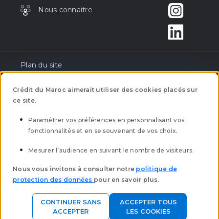
Nous connaitre
Plan du site
Réclamation
Crédit du Maroc aimerait utiliser des cookies placés sur
ce site.
Tarification
Paramétrer vos préférences en personnalisant vos
fonctionnalités et en se souvenant de vos choix.
Mentions légales
Mesurer l’audience en suivant le nombre de visiteurs.
Mobilité bancaire
Nous vous invitons à consulter notre
politique de
protection des données
pour en savoir plus.
Clôture des comptes à vue
CONTINUER SANS
ACCEPTER TOUS
Politique Protection des données
ACCEPTER
LES COOKIES