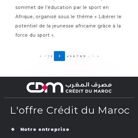
sommet de l’éducation par le sport en
Afrique, organisé sous le thème « Libérer le
potentiel de la jeunesse africaine grâce à la
force du sport ».
Pages
«
‹
1
2
3
4
5
6
7
8
9
…
›
»
L'offre Crédit du Maroc
Notre entreprise