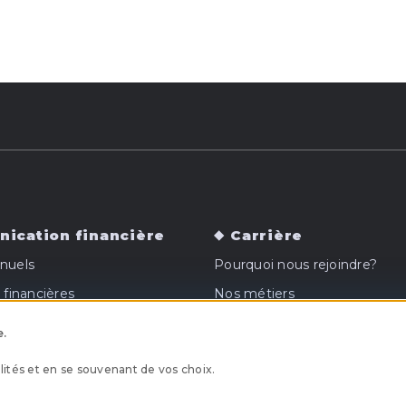
ication financière
Carrière
nuels
Pourquoi nous rejoindre?
 financières
Nos métiers
Nos offres
e.
ités et en se souvenant de vos choix.