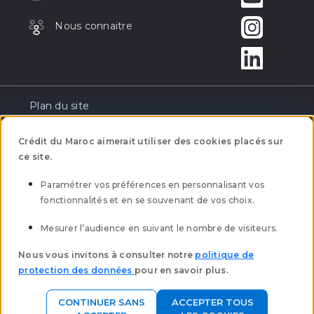
Nous connaitre
Plan du site
Réclamation
Crédit du Maroc aimerait utiliser des cookies placés sur
ce site.
Tarification
Paramétrer vos préférences en personnalisant vos
fonctionnalités et en se souvenant de vos choix.
Mentions légales
Mesurer l’audience en suivant le nombre de visiteurs.
Mobilité bancaire
Nous vous invitons à consulter notre
politique de
protection des données
pour en savoir plus.
Clôture des comptes à vue
CONTINUER SANS
ACCEPTER TOUS
Politique Protection des données