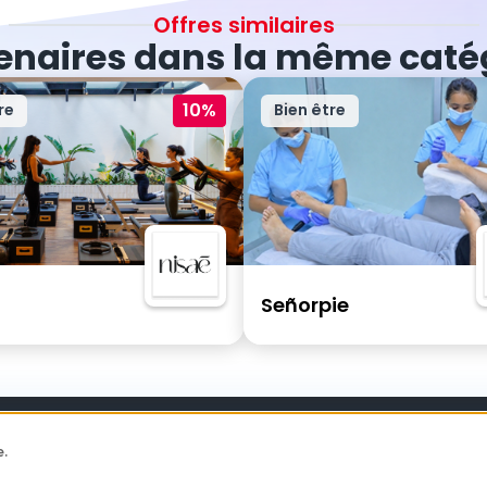
Offres similaires
enaires dans la même caté
10%
re
Bien être
Señorpie
e.