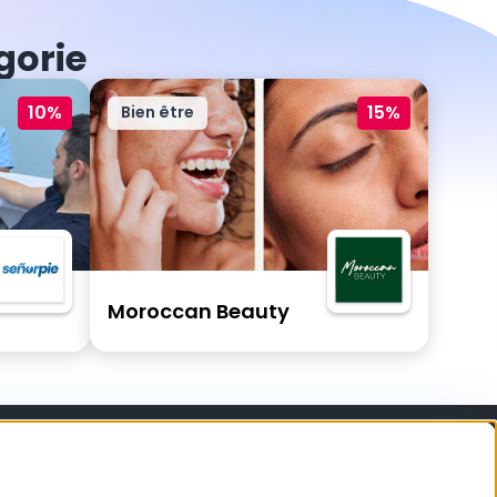
gorie
10%
15%
Bien être
Moroccan Beauty