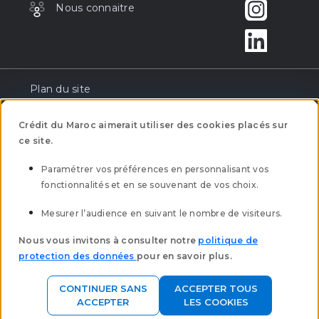
Nous connaitre
Plan du site
Réclamation
Crédit du Maroc aimerait utiliser des cookies placés sur
ce site.
Tarification
Paramétrer vos préférences en personnalisant vos
fonctionnalités et en se souvenant de vos choix.
Mentions légales
Mesurer l’audience en suivant le nombre de visiteurs.
Mobilité bancaire
Nous vous invitons à consulter notre
politique de
protection des données
pour en savoir plus.
Clôture des comptes à vue
CONTINUER SANS
ACCEPTER TOUS
Politique Protection des données
ACCEPTER
LES COOKIES