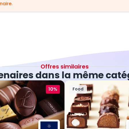
naire.
Offres similaires
enaires dans la même caté
10%
Food