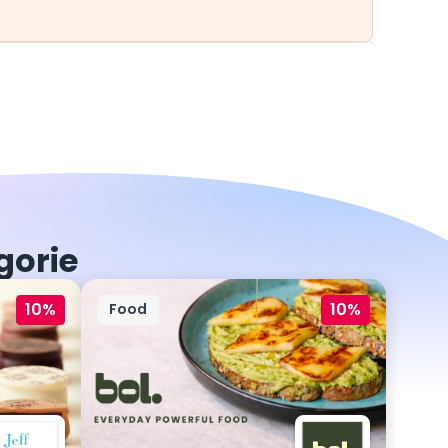
gorie
10%
10%
Food