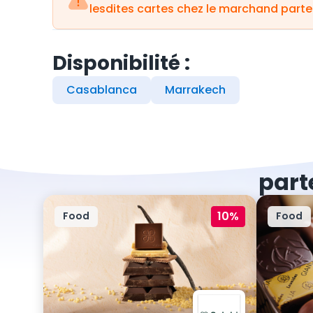
lesdites cartes chez le marchand parte
Disponibilité :
Casablanca
Marrakech
part
10%
Food
Food